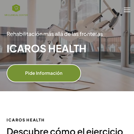
Reproductor
a
de
vídeo
Rehabilitación más allá de las fronteras
ICAROS HEALTH
Pide Información
ICAROS HEALTH
Descubre cómo el ejercicio